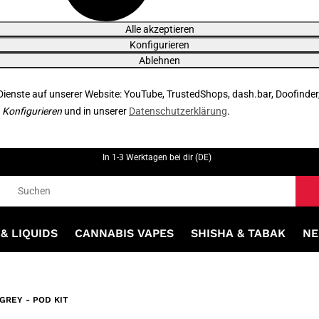
Alle akzeptieren
Konfigurieren
Ablehnen
 Dienste auf unserer Website: YouTube, TrustedShops, dash.bar, Doofinder
r
Konfigurieren
und in unserer
Datenschutzerklärung
.
In 1-3 Werktagen bei dir (DE)
& LIQUIDS
CANNABIS VAPES
SHISHA & TABAK
NE
GREY - POD KIT