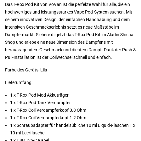
Das T-Rox Pod Kit von VoVan ist die perfekte Wahl für alle, die ein
hochwertiges und leistungsstarkes Vape Pod-System suchen. Mit
seinem innovativen Design, der einfachen Handhabung und dem
intensiven Geschmackserlebnis setzt es neue Maßstäbe im
Dampfermarkt. Sichere dir jetzt das T-Rox Pod Kit im Aladin Shisha
Shop und erlebe eine neue Dimension des Dampfens mit
herausragendem Geschmack und dichtem Dampf. Dank der Push &
Pull-Installation ist der Coilwechsel schnell und einfach.
Farbe des Geräts: Lila
Lieferumfang:
1 x T-Rox Pod Mod Akkuträger
1 x T-Rox Pod Tank Verdampfer
1 x T-Rox Coil Verdampferkopf 0.8 Ohm
1 x T-Rox Coil Verdampferkopf 1.2 Ohm
1 x Schraubadapter für handelsübliche 10 ml Liquid-Flaschen 1 x
10 ml Leerflasche
1 x USB Typ-C Kabel