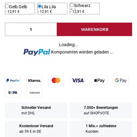
Schwarz
Gelb
Gelb
Lila
Lila
Schwarz
- 12,91 €
- 12,91 €
- 12,91 €
WARENKORB
Loading...
Komponenten werden geladen ...
Schneller Versand
7.000+ Bewertungen
mit DHL
auf SHOPVOTE
Kostenloser Versand
1 Mio.+ zufriedene
ab 59 € in DE
Kunden