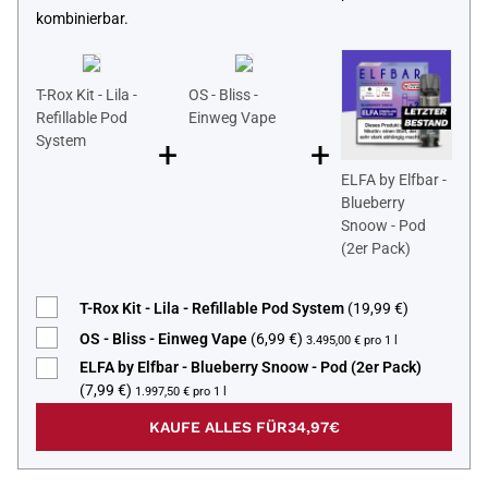
kombinierbar.
T-Rox Kit - Lila -
OS - Bliss -
Refillable Pod
Einweg Vape
System
+
+
ELFA by Elfbar -
Blueberry
Snoow - Pod
(2er Pack)
T-Rox Kit - Lila - Refillable Pod System
(19,99 €)
OS - Bliss - Einweg Vape
(6,99 €)
3.495,00 € pro 1 l
ELFA by Elfbar - Blueberry Snoow - Pod (2er Pack)
(7,99 €)
1.997,50 € pro 1 l
KAUFE ALLES FÜR
34,97€