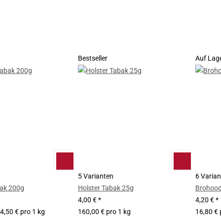
Bestseller
Auf Lag
5 Varianten
6 Varia
bak 200g
Holster Tabak 25g
Brohood
4,00 €
*
4,20 €
*
4,50 € pro 1 kg
160,00 € pro 1 kg
16,80 € 