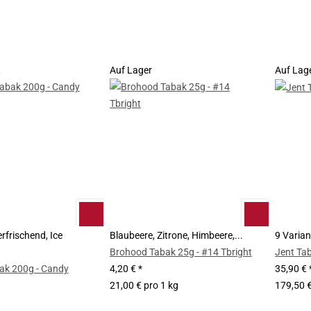
t
Auf Lager
Auf Lag
rfrischend, Ice
Blaubeere, Zitrone, Himbeere,...
9 Varia
Brohood Tabak 25g - #14 Tbright
Jent Ta
ak 200g - Candy
4,20 €
*
35,90 €
21,00 € pro 1 kg
179,50 €