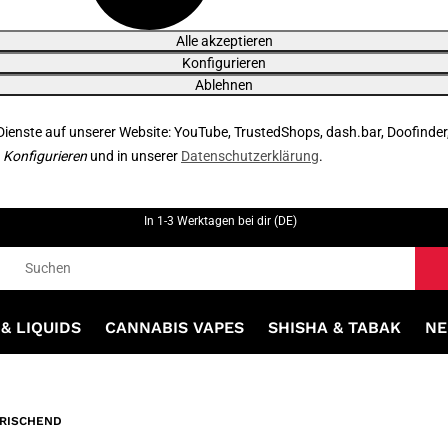
Alle akzeptieren
Konfigurieren
Ablehnen
 Dienste auf unserer Website: YouTube, TrustedShops, dash.bar, Doofinder
r
Konfigurieren
und in unserer
Datenschutzerklärung
.
In 1-3 Werktagen bei dir (DE)
& LIQUIDS
CANNABIS VAPES
SHISHA & TABAK
NE
FRISCHEND