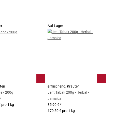
er
Auf Lager
nten
erfrischend, Kräuter
bak 200g
Jent Tabak 200g - Herbal -
*
Jamaica
 pro 1 kg
35,90 €
*
179,50 € pro 1 kg