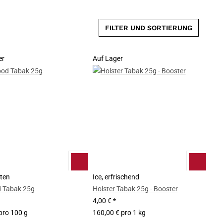
FILTER UND SORTIERUNG
er
Auf Lager
nten
Ice, erfrischend
 Tabak 25g
Holster Tabak 25g - Booster
4,00 €
*
pro 100 g
160,00 € pro 1 kg