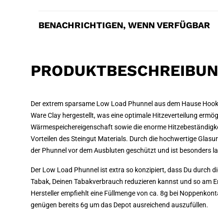
BENACHRICHTIGEN, WENN VERFÜGBAR
PRODUKTBESCHREIBU
Der extrem sparsame Low Load Phunnel aus dem Hause Hook
Ware Clay hergestellt, was eine optimale Hitzeverteilung ermög
Wärmespeichereigenschaft sowie die enorme Hitzebeständigke
Vorteilen des Steingut Materials. Durch die hochwertige Glasu
der Phunnel vor dem Ausbluten geschützt und ist besonders la
Der Low Load Phunnel ist extra so konzipiert, dass Du durch d
Tabak, Deinen Tabakverbrauch reduzieren kannst und so am E
Hersteller empfiehlt eine Füllmenge von ca. 8g bei Noppenkon
genügen bereits 6g um das Depot ausreichend auszufüllen.