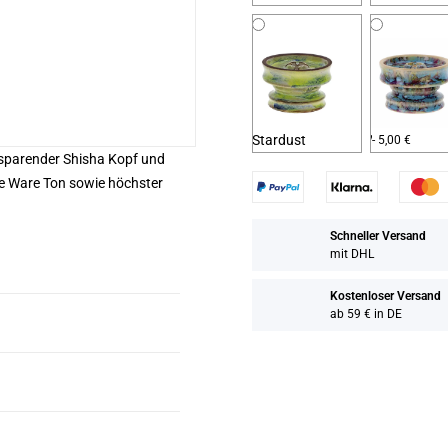
Stardust
Velvet
- 5,00 €
sparender Shisha Kopf und
e Ware Ton sowie höchster
Schneller Versand
mit DHL
Kostenloser Versand
ab 59 € in DE