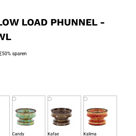
LOW LOAD PHUNNEL -
WL
€
50% sparen
Candy
Kafae
Kalima