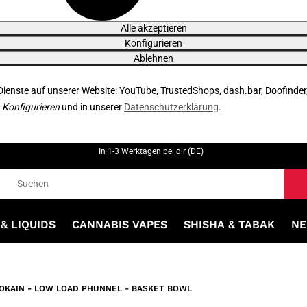
Alle akzeptieren
Konfigurieren
Ablehnen
 Dienste auf unserer Website: YouTube, TrustedShops, dash.bar, Doofinder
r
Konfigurieren
und in unserer
Datenschutzerklärung
.
In 1-3 Werktagen bei dir (DE)
& LIQUIDS
CANNABIS VAPES
SHISHA & TABAK
NE
OKAIN - LOW LOAD PHUNNEL - BASKET BOWL