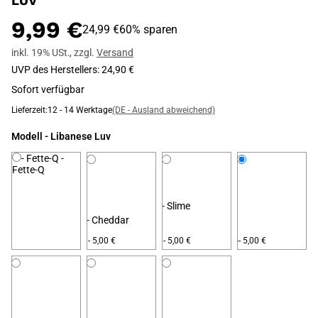
LUV
9,99 €
24,99 €
60% sparen
inkl. 19% USt.
,
zzgl.
Versand
UVP des Herstellers
:
24,90 €
Sofort verfügbar
Lieferzeit:
12 - 14 Werktage
(DE - Ausland abweichend)
Modell
- Libanese Luv
- Fette-Q
-
Fette-Q
- Slime
- Cheddar
- Libanese Luv
- 5,00 €
- 5,00 €
- 5,00 €