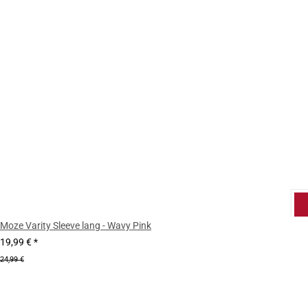
Moze Varity Sleeve lang - Wavy Pink
19,99 €
*
24,99 €