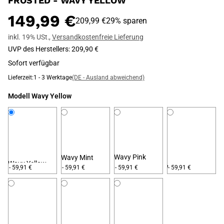
FROSTED - WAVY YELLOW
149,99 €
209,99 €
29% sparen
inkl. 19% USt.
,
Versandkostenfreie Lieferung
UVP des Herstellers
:
209,90 €
Sofort verfügbar
Lieferzeit:
1 - 3 Werktage
(DE - Ausland abweichend)
Modell
Wavy Yellow
Wavy Pink
Wavy Mint
Wavy Yellow
Wavy Frosted
- 59,91 €
- 59,91 €
- 59,91 €
- 59,91 €