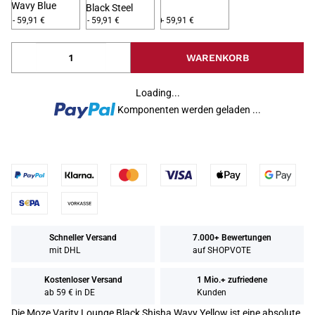
Wavy Blue
Black Steel
Original Black
- 59,91 €
- 59,91 €
- 59,91 €
WARENKORB
Loading...
Komponenten werden geladen ...
Schneller Versand
7.000+ Bewertungen
mit DHL
auf SHOPVOTE
Kostenloser Versand
1 Mio.+ zufriedene
ab 59 € in DE
Kunden
Die Moze Varity Lounge Black Shisha Wavy Yellow ist eine absolute