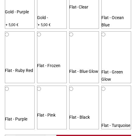
Flat- Clear
Gold - Purple
Gold -
Flat - Ocean
Turquoise
Blue
+ 5,00 €
+ 5,00 €
Flat - Frozen
Flat - Ruby Red
Flat - Blue Glow
Flat - Green
Glow
Flat - Pink
Flat - Black
Flat - Purple
Flat - Turquoise