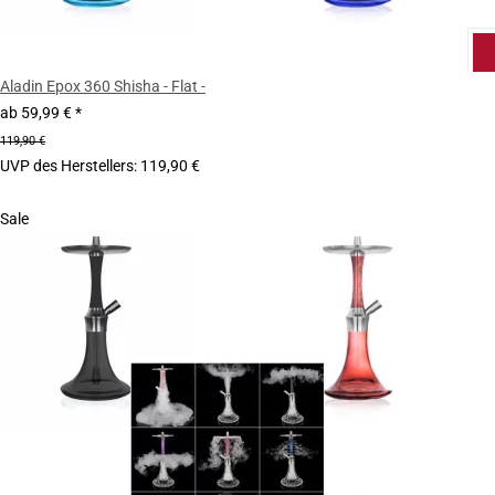
Aladin Epox 360 Shisha - Flat -
ab
59,99 €
*
119,90 €
UVP des Herstellers
:
119,90 €
Sale