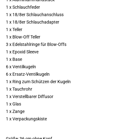
1 x Schlauchfeder
1 x 18/8er Schlauchanschluss
1 x 18/8er Schlauchadapter
1 x Teller
1 x Blow-Off Teller
3 x Edelstahlringe für Blow-Offs
1 x Epoxid Sleeve
1 x Base
6 x Ventilkugeln
6 x Ersatz-Ventilkugeln
1 x Ring zum Schützen der Kugeln
1 x Tauchrohr
1 x Verstellbarer Diffusor
1 x Glas
1 x Zange
1 x Verpackungskiste
Größe: 36 cm ohne Kopf